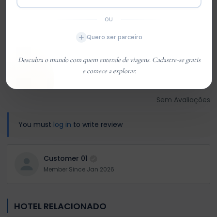
Very Good
0
OU
Média
0
Quero ser parceiro
Ruim
0
Descubra o mundo com quem entende de viagens. Cadastre-se gratis
Terrível
0
e comece a explorar.
Sem Avaliações
You must
log in
to write review
Customer 01
Member Since Jan 2026
HOTEL RELACIONADO