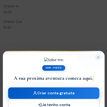
Check-In
14:00
Check-Out
10:30
Avaliações
0
BEM-VINDO
/5
A sua proxima aventura comeca aqui.
Not rated
Criar conta gratuita
Com base em
0 review
Ja tenho conta
Excelente
0