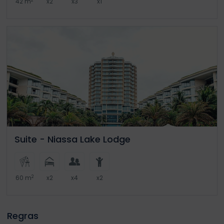
42 m
x2
x3
x1
Suite - Niassa Lake Lodge
2
60 m
x2
x4
x2
Regras