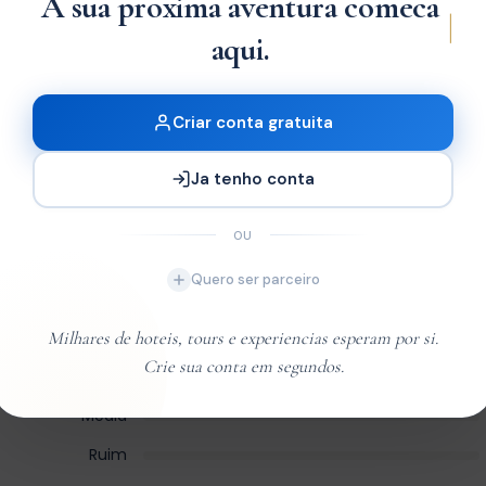
A sua proxima aventura comeca
|
aqui.
Criar conta gratuita
Ja tenho conta
OU
Quero ser parceiro
Excelente
Milhares de hoteis, tours e experiencias esperam por si.
Crie sua conta em segundos.
Very Good
Média
Ruim