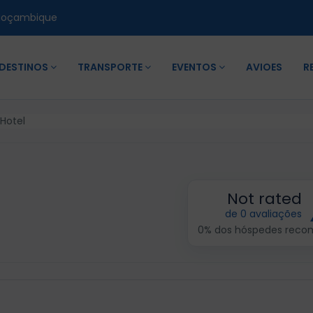
Moçambique
DESTINOS
TRANSPORTE
EVENTOS
AVIOES
R
 Hotel
Not rated
de 0 avaliações
0% dos hóspedes rec