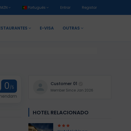
MZN
Português
Entrar
Registar
ESTAURANTES
E-VISA
OUTRAS
0
Customer 01
/5
Member Since Jan 2026
omendam
HOTEL RELACIONADO