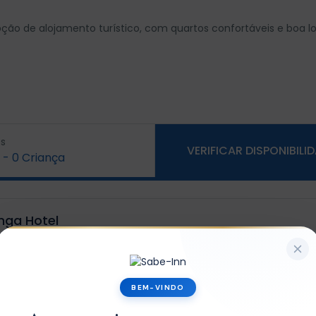
ção de alojamento turístico, com quartos confortáveis e boa lo
s
VERIFICAR DISPONIBILI
-
0
Criança
inga Hotel
x1
BEM-VINDO