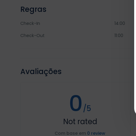
Regras
Check-In
14:00
Check-Out
11:00
Avaliações
0
/5
Not rated
Com base em
0 review