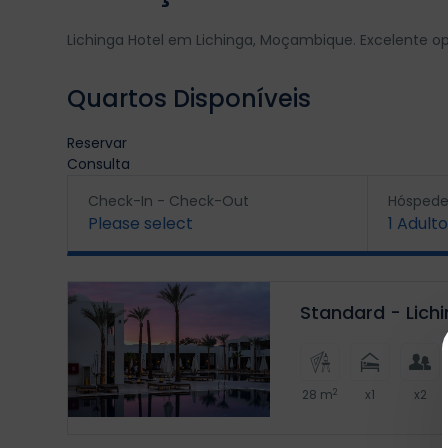
Lichinga Hotel em Lichinga, Moçambique. Excelente op
Quartos Disponíveis
Reservar
Consulta
Check-In - Check-Out
Hóspede
Please select
1
Adulto
Standard - Lich
2
28 m
x1
x2