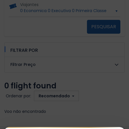
Viajantes
0 Economica
0 Executiva
0 Primeira Classe
PESQUISAR
FILTRAR POR
Filtrar Preço
0 flight found
Ordenar por:
Recomendado
Voo não encontrado