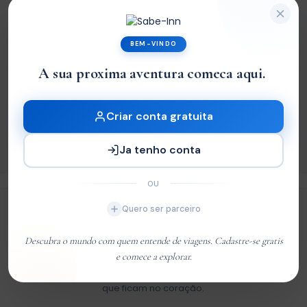
BEM-VINDO
A sua proxima aventura comeca aqui.
Receba Atualizações
Pensamentos interessantes no seu email
Criar conta gratuita
INSCREVER-SE
Ja tenho conta
OU
Quero ser parceiro
Sabe-Inn
Descubra o mundo com quem entende de viagens. Cadastre-se gratis
e comece a explorar.
Viaje pelo mundo com confiança. Hotéis, tours, restaurantes e
voos cuidadosamente selecionados para criar experiências
que ficam no coração.