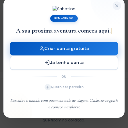
BEM-VINDO
A sua proxima aventura comeca aqui.
|
Receba Atualizações
Pensamentos interessantes no seu email
Criar conta gratuita
INSCREVER-SE
Ja tenho conta
OU
Quero ser parceiro
Sabe-Inn
Descubra o mundo com quem entende de viagens. Cadastre-se gratis
e comece a explorar.
Viaje pelo mundo com confiança. Hotéis, tours, restaurantes e
voos cuidadosamente selecionados para criar experiências
que ficam no coração.