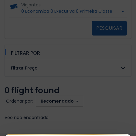
Viajantes
0 Economica
0 Executiva
0 Primeira Classe
PESQUISAR
FILTRAR POR
Filtrar Preço
0 flight found
Ordenar por:
Recomendado
Voo não encontrado