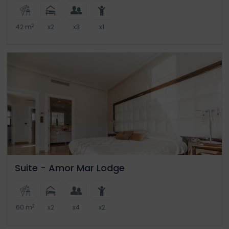
2
42 m
x2
x3
x1
Suite - Amor Mar Lodge
2
60 m
x2
x4
x2