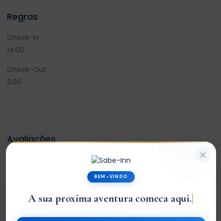
Regras
Check-In
14:00
Check-Out
11:00
Avaliações
0
BEM-VINDO
/5
A sua proxima aventura comeca aqui.
Not rated