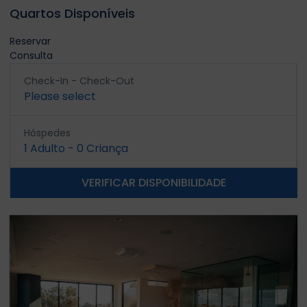
Quartos Disponíveis
Reservar
Consulta
Check-In - Check-Out
Please select
Hóspedes
1
Adulto
-
0
Criança
VERIFICAR DISPONIBILIDADE