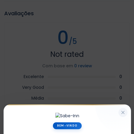
Avaliações
0
/5
Not rated
Com base em
0 review
Excelente
0
Very Good
0
Média
0
Ruim
0
Terrível
0
BEM-VINDO