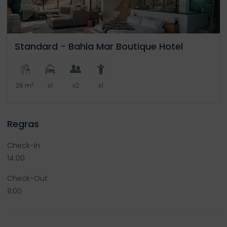
Standard - Bahia Mar Boutique Hotel
2
28 m
x1
x2
x1
Regras
Check-In
14:00
Check-Out
11:00