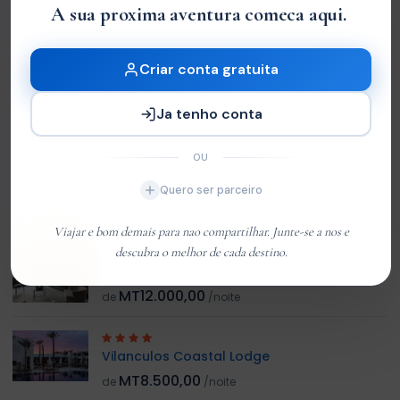
A sua proxima aventura comeca aqui.
Sem Avaliações
You must
log in
to write review
Criar conta gratuita
Ja tenho conta
Customer 01
Member Since Jan 2026
OU
Quero ser parceiro
HOTEL RELACIONADO
Viajar e bom demais para nao compartilhar. Junte-se a nos e
descubra o melhor de cada destino.
Hotel do Bazaruto
MT12.000,00
de
/noite
Vilanculos Coastal Lodge
MT8.500,00
de
/noite