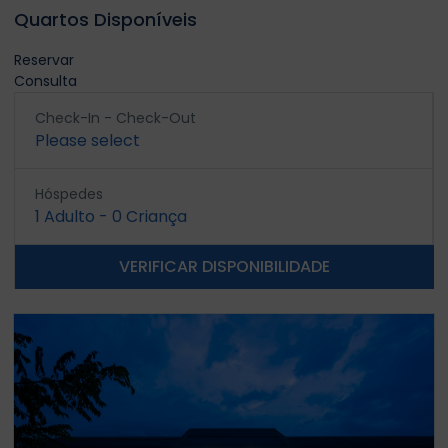
Quartos Disponíveis
Reservar
Consulta
Check-In - Check-Out
Please select
Hóspedes
1
Adulto
-
0
Criança
VERIFICAR DISPONIBILIDADE