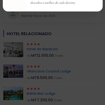
descubra o melhor de cada destino.
Customer 01
Member Since Jan 2026
HOTEL RELACIONADO
Hotel do Bazaruto
MT12.000,00
de
/noite
Vilanculos Coastal Lodge
MT8.500,00
de
/noite
Bahia Mar Lodge
MT7.200,00
de
/noite