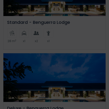
Standard - Benguerra Lodge
2
28 m
x1
x2
x1
Deluxe - Benguerra Lodge