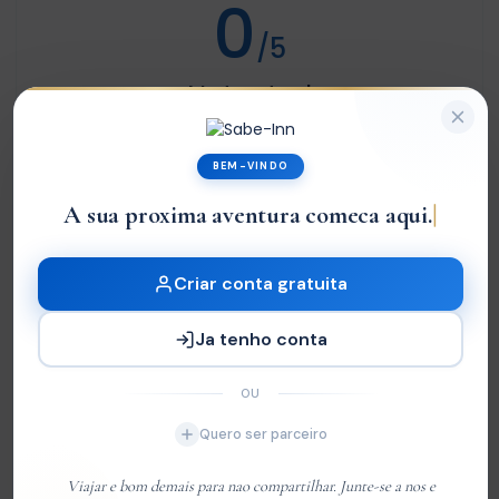
0
/5
Not rated
Com base em
0 review
BEM-VINDO
Excelente
0
A sua proxima aventura comeca aqui.
Very Good
0
Média
0
Criar conta gratuita
Ruim
0
Ja tenho conta
Terrível
0
OU
Sem Avaliações
Quero ser parceiro
You must
log in
to write review
Viajar e bom demais para nao compartilhar. Junte-se a nos e