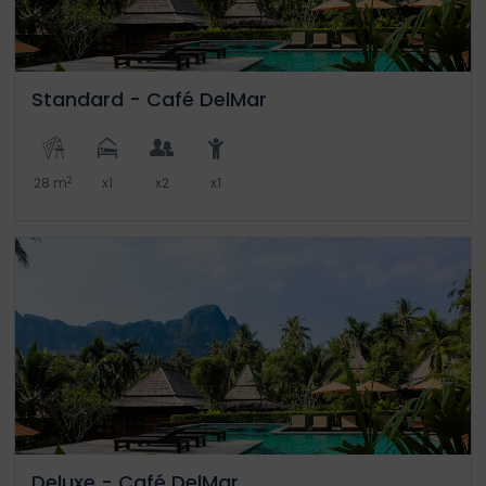
Standard - Café DelMar
2
28 m
x1
x2
x1
Deluxe - Café DelMar