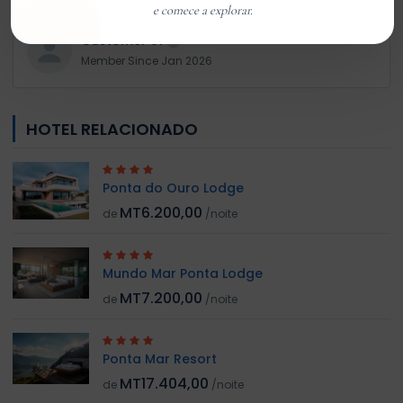
e comece a explorar.
Customer 01
Member Since Jan 2026
HOTEL RELACIONADO
Ponta do Ouro Lodge
MT6.200,00
de
/noite
Mundo Mar Ponta Lodge
MT7.200,00
de
/noite
Ponta Mar Resort
MT17.404,00
de
/noite