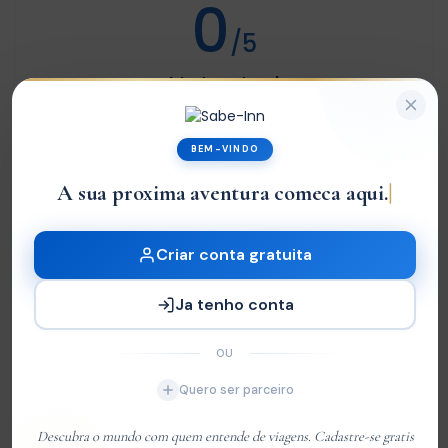
0
/5
Not rated
Com base em
0 review
BEM-VINDO
Excelente
0
A sua proxima aventura comeca aqui.
Very Good
0
Média
0
Criar conta gratuita
Ruim
0
Ja tenho conta
Terrível
0
OU
Sem Avaliações
Quero ser parceiro
You must
log in
to write review
Descubra o mundo com quem entende de viagens. Cadastre-se gratis