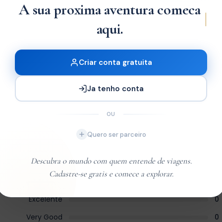
A sua proxima aventura comeca
|
x4
x2
aqui.
Criar conta gratuita
Ja tenho conta
OU
Quero ser parceiro
Descubra o mundo com quem entende de viagens.
Cadastre-se gratis e comece a explorar.
Excelente
0
Very Good
0