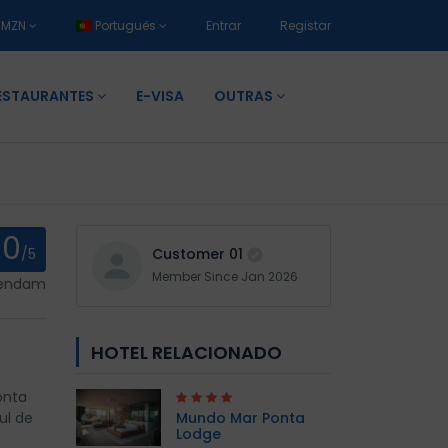
MZN
Português
Entrar
Registar
ESTAURANTES
E-VISA
OUTRAS
0
/5
Customer 01
Member Since Jan 2026
mendam
HOTEL RELACIONADO
onta
ul de
Mundo Mar Ponta
Lodge