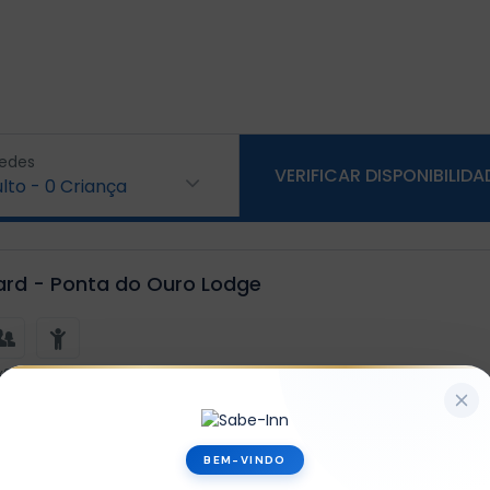
edes
VERIFICAR DISPONIBILIDA
lto
-
0
Criança
ard - Ponta do Ouro Lodge
x2
x1
 - Ponta do Ouro Lodge
BEM-VINDO