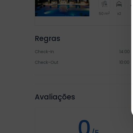
2
50 m
x2
Regras
Check-In
14:00
Check-Out
10:00
Avaliações
0