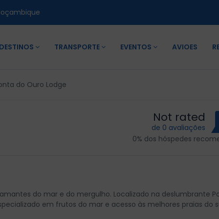
Moçambique
DESTINOS
TRANSPORTE
EVENTOS
AVIOES
R
onta do Ouro Lodge
Not rated
de 0 avaliações
0% dos hóspedes reco
a amantes do mar e do mergulho. Localizado na deslumbrante P
specializado em frutos do mar e acesso às melhores praias do s