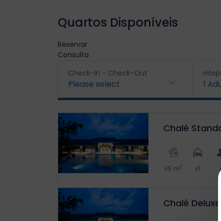
Quartos Disponíveis
Reservar
Consulta
Check-In - Check-Out
Hósp
Please select
1
Adu
Chalé Stand
2
35 m
x1
Chalé Deluxe