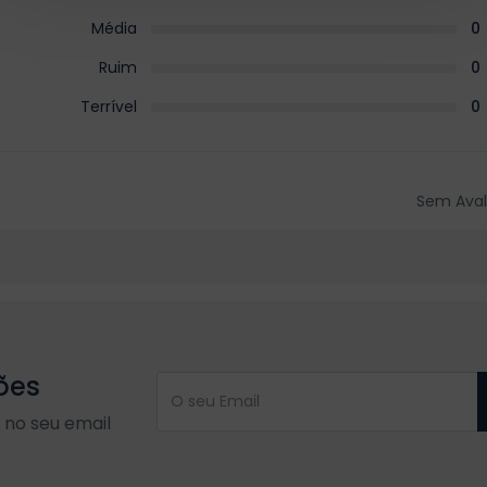
Média
0
Ruim
0
Terrível
0
Sem Aval
ões
no seu email