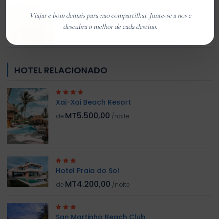
Viajar e bom demais para nao compartilhar. Junte-se a nos e
Customer 01
descubra o melhor de cada destino.
Member Since Jan 2026
HOTEL RELACIONADO
Xai-Xai Beach Resort
MT5.500,00
de
/noite
Hotel Praia do Sol
MT4.200,00
de
/noite
San Martinho Beach Club