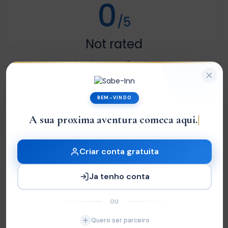
0
/5
Not rated
Com base em
0 review
Excelente
0
BEM-VINDO
Very Good
0
A sua proxima aventura comeca aqui.
Média
0
Ruim
0
Criar conta gratuita
Terrível
0
Ja tenho conta
Sem Avaliações
OU
You must
log in
to write review
Quero ser parceiro