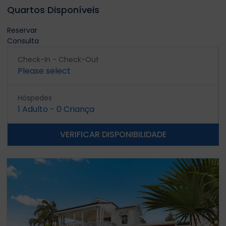
Quartos Disponíveis
Reservar
Consulta
Check-In - Check-Out
Please select
Hóspedes
1
Adulto
-
0
Criança
VERIFICAR DISPONIBILIDADE