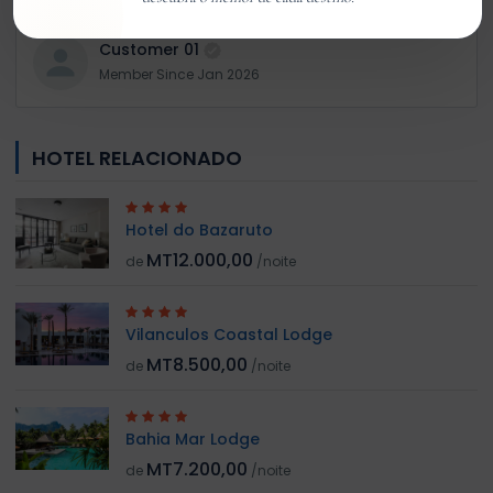
Customer 01
Member Since Jan 2026
HOTEL RELACIONADO
Hotel do Bazaruto
MT12.000,00
de
/noite
Vilanculos Coastal Lodge
MT8.500,00
de
/noite
Bahia Mar Lodge
MT7.200,00
de
/noite