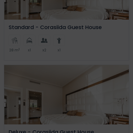
Standard - Corasiida Guest House
2
28 m
x1
x2
x1
Deluxe - Corasiida Guest House