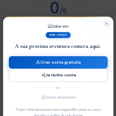
0
/5
Not rated
Com base em
0 review
BEM-VINDO
Excelente
0
A sua proxima aventura comeca aqui.
|
Very Good
0
Média
0
Criar conta gratuita
Ruim
0
Ja tenho conta
Terrível
0
OU
Sem Avaliações
Quero ser parceiro
You must
log in
to write review
Viajar e bom demais para nao compartilhar. Junte-se a nos e
descubra o melhor de cada destino.