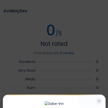
Avaliações
0
/5
Not rated
Com base em
0 review
Excelente
0
Very Good
0
Média
0
Ruim
0
Terrível
0