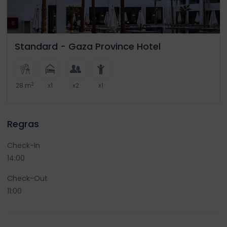
Standard - Gaza Province Hotel
2
28 m
x1
x2
x1
Regras
Check-In
14:00
Check-Out
11:00