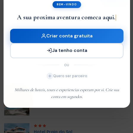
BEM-VINDO
Sem Avaliações
A sua proxima aventura comeca aqui.
You must
log in
to write review
Criar conta gratuita
Customer 01
Member Since Jan 2026
Ja tenho conta
OU
HOTEL RELACIONADO
Quero ser parceiro
Milhares de hoteis, tours e experiencias esperam por si. Crie sua
Xai-Xai Beach Resort
conta em segundos.
MT5.500,00
de
/noite
Hotel Praia do Sol