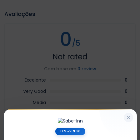
Avaliações
0
/5
Not rated
Com base em
0 review
Excelente
0
Very Good
0
Média
0
Ruim
0
Terrível
0
BEM-VINDO