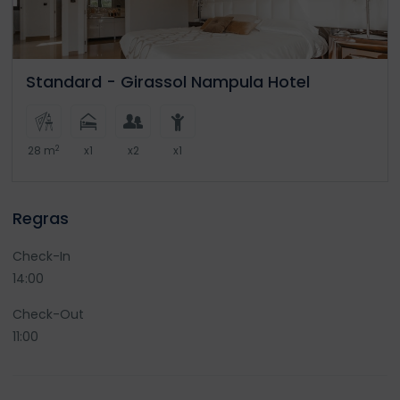
Standard - Girassol Nampula Hotel
2
28 m
x1
x2
x1
Regras
Check-In
14:00
Check-Out
11:00