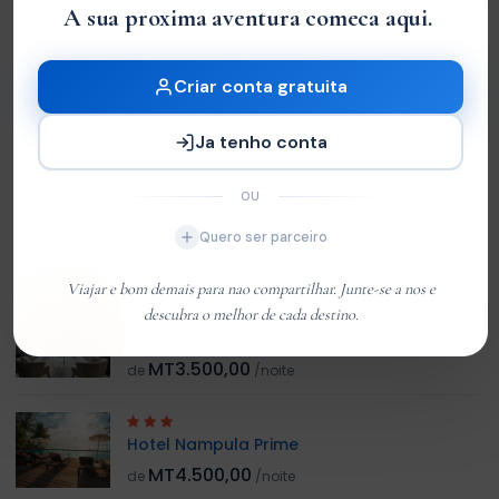
A sua proxima aventura comeca aqui.
|
Sem Avaliações
You must
log in
to write review
Criar conta gratuita
Ja tenho conta
Customer 01
Member Since Jan 2026
OU
Quero ser parceiro
HOTEL RELACIONADO
Viajar e bom demais para nao compartilhar. Junte-se a nos e
descubra o melhor de cada destino.
Hotel Nampula Centro
MT3.500,00
de
/noite
Hotel Nampula Prime
MT4.500,00
de
/noite