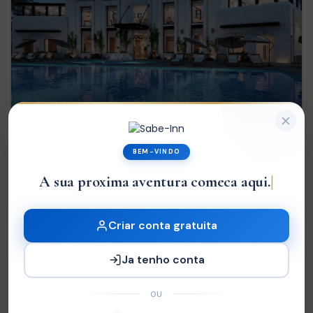
BEM-VINDO
Ja
Hotel Lúrio
0 Review
MT5.877,00
Criar conta gratuita
/noite
3 Estrelas
de
Ja tenho conta
OU