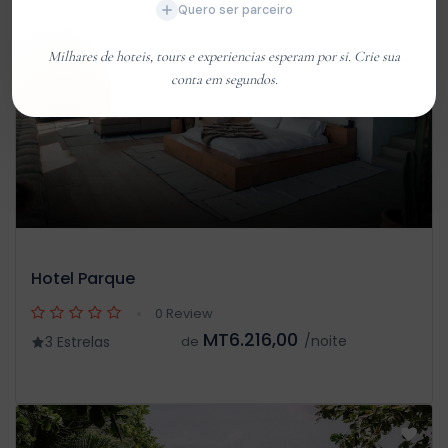
Quero ser parceiro
Milhares de hoteis, tours e experiencias esperam por si. Crie sua
conta em segundos.
Hotel Parque
0 Review
MT6.216,00
/noite
3 Estrelas
de