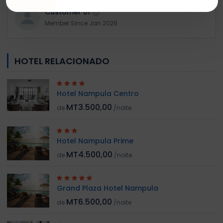
Customer 01
Member Since Jan 2026
HOTEL RELACIONADO
Hotel Nampula Centro
MT3.500,00
de
/noite
Hotel Nampula Prime
MT4.500,00
de
/noite
Grand Plaza Hotel Nampula
MT6.500,00
de
/noite