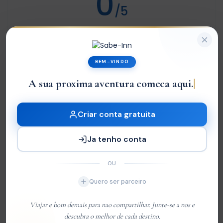
0
/5
Not rated
Com base em
0 review
BEM-VINDO
Excelente
0
A sua proxima aventura comeca aqui.
Very Good
0
Média
0
Criar conta gratuita
Ruim
0
Ja tenho conta
Terrível
0
OU
Sem Avaliações
Quero ser parceiro
You must
log in
to write review
Viajar e bom demais para nao compartilhar. Junte-se a nos e
descubra o melhor de cada destino.