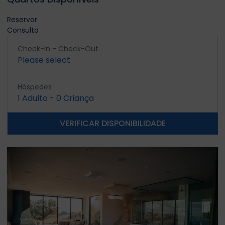
Reservar
Consulta
Check-In - Check-Out
Please select
Hóspedes
1
Adulto
-
0
Criança
VERIFICAR DISPONIBILIDADE