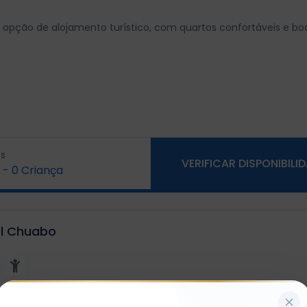
pção de alojamento turístico, com quartos confortáveis e bo
s
VERIFICAR DISPONIBILI
-
0
Criança
el Chuabo
x1