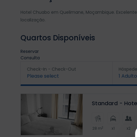
Hotel Chuabo em Quelimane, Moçambique. Excelente o
localização.
Quartos Disponíveis
Reservar
Consulta
Check-In - Check-Out
Hóspede
Please select
1
Adulto
Standard - Hot
2
28 m
x1
x2