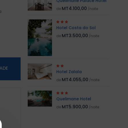
Quelimane Palace Hotel
MT4.100,00
de
/noite
a
Hotel Costa do Sol
MT3.500,00
de
/noite
DADE
Hotel Zalala
MT4.055,00
de
/noite
Quelimane Hotel
MT5.900,00
de
/noite