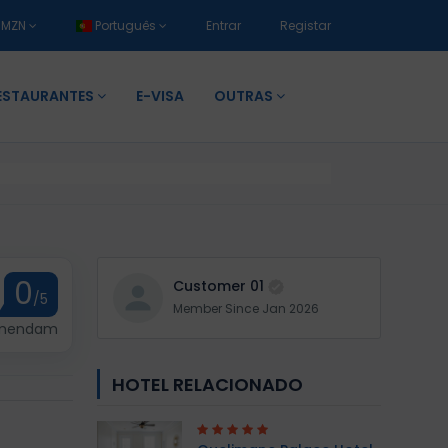
MZN
Português
Entrar
Registar
ESTAURANTES
E-VISA
OUTRAS
0
Customer 01
/5
Member Since Jan 2026
omendam
HOTEL RELACIONADO