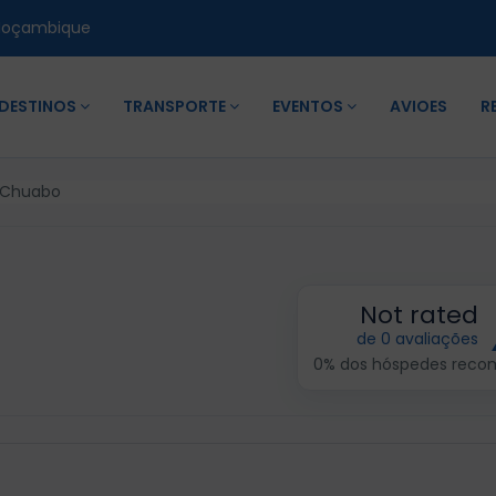
Moçambique
DESTINOS
TRANSPORTE
EVENTOS
AVIOES
R
 Chuabo
Not rated
de 0 avaliações
0% dos hóspedes rec