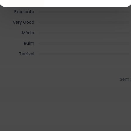
Excelente
Very Good
Média
Ruim
Terrível
Sem 