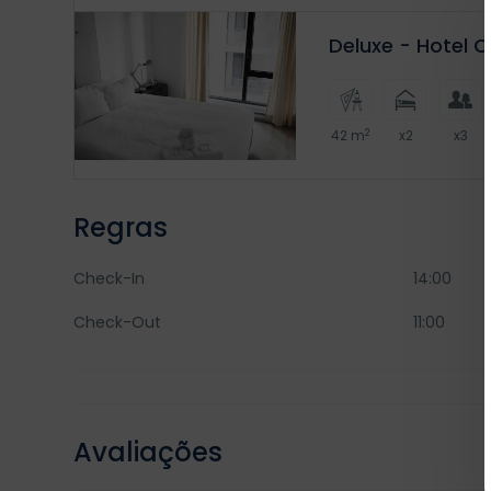
Deluxe - Hotel 
2
42 m
x2
x3
Regras
Check-In
14:00
Check-Out
11:00
Avaliações