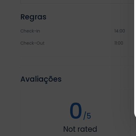
Regras
Check-In
14:00
Check-Out
11:00
Avaliações
0
/5
Not rated