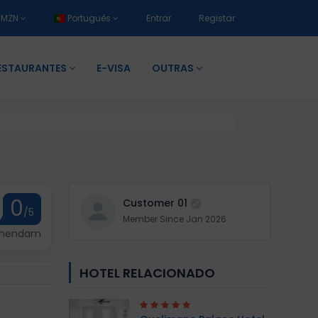
MZN
Português
Entrar
Registar
ESTAURANTES
E-VISA
OUTRAS
0
Customer 01
/5
Member Since Jan 2026
omendam
HOTEL RELACIONADO