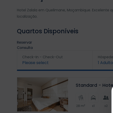
Hotel Zalala em Quelimane, Moçambique. Excelente op
localização.
Quartos Disponíveis
Reservar
Consulta
Check-In - Check-Out
Hóspede
Please select
1
Adulto
Standard - Hotel
2
28 m
x1
x2