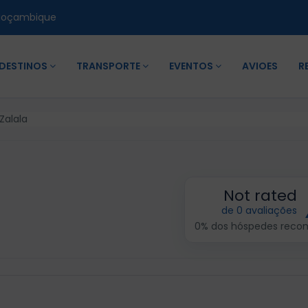
Moçambique
DESTINOS
TRANSPORTE
EVENTOS
AVIOES
R
Zalala
Not rated
de 0 avaliações
0% dos hóspedes rec