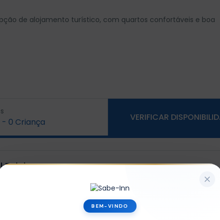
ção de alojamento turístico, com quartos confortáveis e boa
s
VERIFICAR DISPONIBILI
-
0
Criança
 Zalala
x1
BEM-VINDO