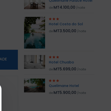
Quelimane Palace Hotel
MT4.100,00
de
/noite
Hotel Costa do Sol
MT3.500,00
de
/noite
DADE
Hotel Chuabo
MT5.699,00
de
/noite
Quelimane Hotel
MT5.900,00
de
/noite