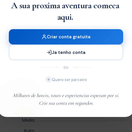
A sua proxima aventura comeca
|
aqui.
Criar conta gratuita
Ja tenho conta
OU
Quero ser parceiro
Milhares de hoteis, tours e experiencias esperam por si.
Excelente
Crie sua conta em segundos.
Very Good
Média
Ruim