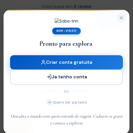
Com base em
0 review
Excelente
0
Very Good
0
BEM-VINDO
Média
0
Pron
|
Ruim
0
Terrível
0
Criar conta gratuita
Ja tenho conta
Sem Avaliações
OU
You must
log in
to write review
Quero ser parceiro
Customer 01
Descubra o mundo com quem entende de viagens. Cadastre-se gratis
Member Since Jan 2026
e comece a explorar.