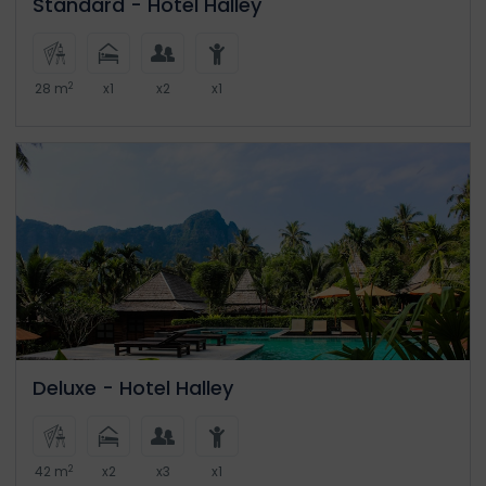
Standard - Hotel Halley
2
28 m
x1
x2
x1
Deluxe - Hotel Halley
2
42 m
x2
x3
x1