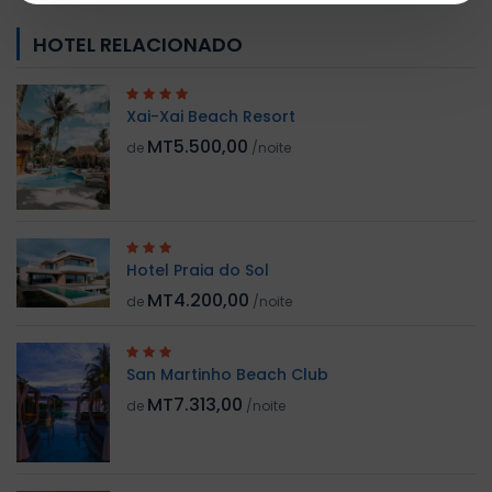
HOTEL RELACIONADO
Xai-Xai Beach Resort
MT5.500,00
de
/noite
Hotel Praia do Sol
MT4.200,00
de
/noite
San Martinho Beach Club
MT7.313,00
de
/noite