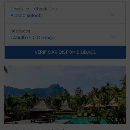
Check-In - Check-Out
Please select
Hóspedes
1
Adulto
-
0
Criança
VERIFICAR DISPONIBILIDADE