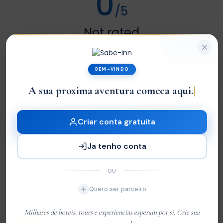
0
/5
Not rated
Com base em
0 review
Excelente
0
BEM-VINDO
Very Good
0
A sua proxima aventura comeca aqui.
Média
0
Criar conta gratuita
Ruim
0
Terrível
0
Ja tenho conta
OU
Sem Avaliações
Quero ser parceiro
You must
log in
to write review
Milhares de hoteis, tours e experiencias esperam por si. Crie sua