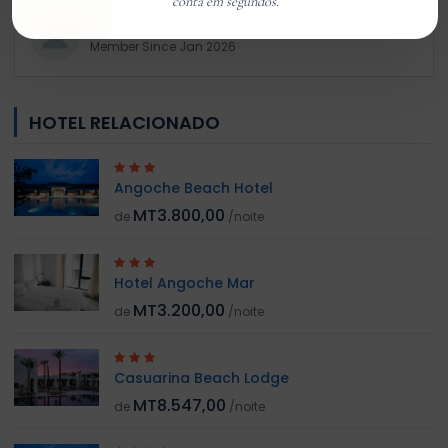
conta em segundos.
Customer 01
Member Since Jan 2026
HOTEL RELACIONADO
Angoche Beach Hotel
MT3.800,00
de
/noite
Hotel Angoche Mar
MT3.200,00
de
/noite
Casuarina Beach Lodge
MT8.547,00
de
/noite