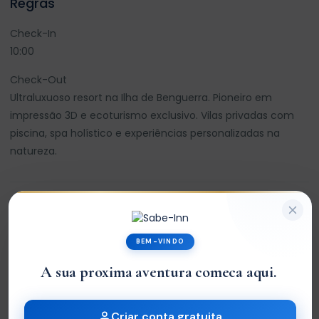
Regras
Check-In
10:00
Check-Out
Ultraluxuoso resort na Ilha de Benguerra. Pioneiro em
impressão 3D e ecoturismo exclusivo. Vilas privadas com
piscina, spa holístico e experiências personalizadas na
natureza.
Avaliações
BEM-VINDO
0
A sua proxima aventura comeca aq
|
/5
Criar conta gratuita