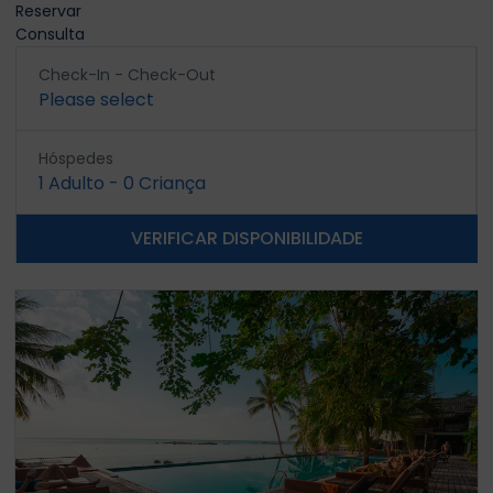
Reservar
Consulta
Check-In - Check-Out
Please select
Hóspedes
1
Adulto
-
0
Criança
VERIFICAR DISPONIBILIDADE