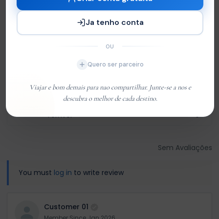
Not rated
Ja tenho conta
Com base em
0 review
Excelente
0
OU
Very Good
0
Quero ser parceiro
Média
0
Viajar e bom demais para nao compartilhar. Junte-se a nos e
Ruim
0
descubra o melhor de cada destino.
Terrível
0
Sem Avaliações
You must
log in
to write review
Customer 01
Member Since Jan 2026