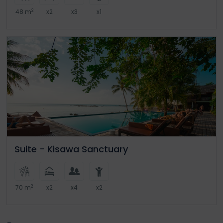
2
48 m
x2
x3
x1
Suite - Kisawa Sanctuary
2
70 m
x2
x4
x2