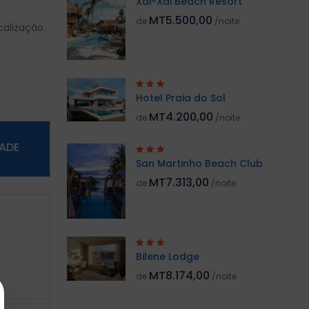
Xai-Xai Beach Resort
MT5.500,00
de
/noite
alização.
Hotel Praia do Sol
MT4.200,00
de
/noite
DADE
San Martinho Beach Club
MT7.313,00
de
/noite
Bilene Lodge
MT8.174,00
de
/noite