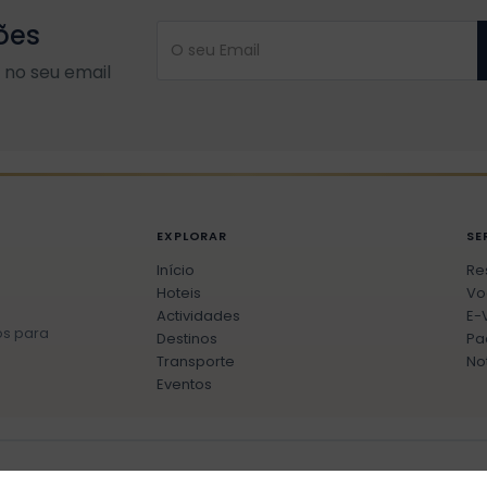
ões
no seu email
EXPLORAR
SE
Início
Re
Hoteis
Vo
Actividades
E-
os para
Destinos
Pa
Transporte
No
Eventos