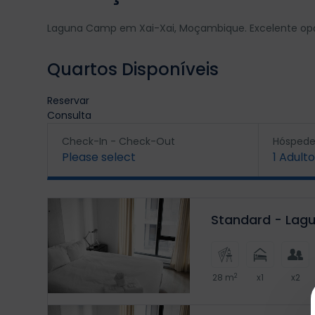
Laguna Camp em Xai-Xai, Moçambique. Excelente opção
Quartos Disponíveis
Reservar
Consulta
Check-In - Check-Out
Hóspede
Please select
1
Adulto
Standard - La
2
28 m
x1
x2