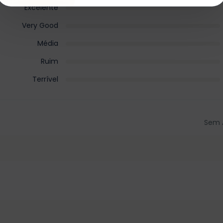
Excelente
Very Good
Média
Ruim
Terrível
Sem 