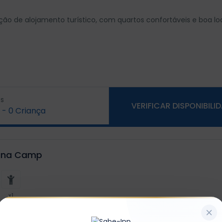
 de alojamento turístico, com quartos confortáveis e boa loc
s
VERIFICAR DISPONIBILI
-
0
Criança
guna Camp
x1