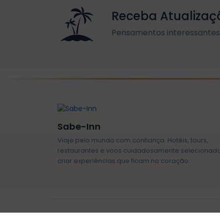
Receba Atualizaç
Pensamentos interessantes 
Sabe-Inn
Viaje pelo mundo com confiança. Hotéis, tours,
restaurantes e voos cuidadosamente selecionad
criar experiências que ficam no coração.