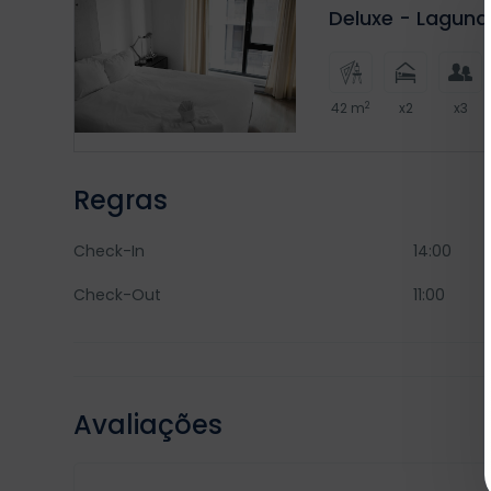
Deluxe - Lagun
2
42 m
x2
x3
Regras
Check-In
14:00
Check-Out
11:00
Avaliações