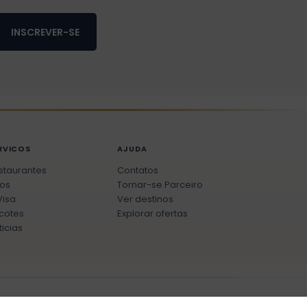
INSCREVER-SE
RVICOS
AJUDA
staurantes
Contatos
os
Tornar-se Parceiro
Visa
Ver destinos
cotes
Explorar ofertas
ticias