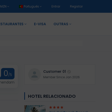
MZN
Português
Entrar
Registar
ESTAURANTES
E-VISA
OUTRAS
0
Customer 01
/5
Member Since Jan 2026
omendam
HOTEL RELACIONADO