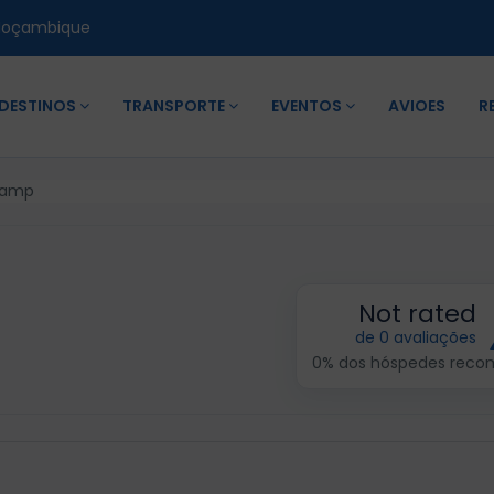
Moçambique
DESTINOS
TRANSPORTE
EVENTOS
AVIOES
R
Camp
Not rated
de 0 avaliações
0% dos hóspedes rec