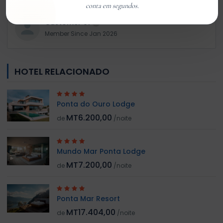
conta em segundos.
Customer 01
Member Since Jan 2026
HOTEL RELACIONADO
Ponta do Ouro Lodge
MT6.200,00
de
/noite
Mundo Mar Ponta Lodge
MT7.200,00
de
/noite
Ponta Mar Resort
MT17.404,00
de
/noite