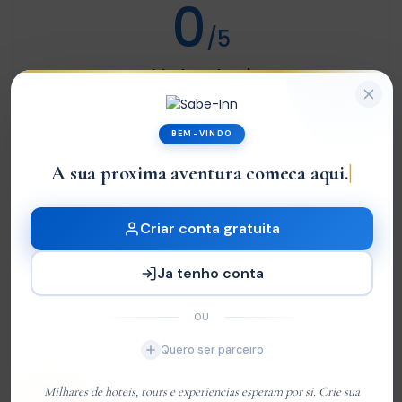
0
/5
Not rated
Com base em
0 review
BEM-VINDO
Excelente
0
A sua proxima aventura comeca aqui.
Very Good
0
Média
0
Criar conta gratuita
Ruim
0
Ja tenho conta
Terrível
0
OU
Sem Avaliações
Quero ser parceiro
You must
log in
to write review
Milhares de hoteis, tours e experiencias esperam por si. Crie sua