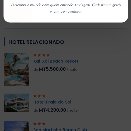
Descubra o mundo com quem entende de viagens. Cadastre-se gratis
e comece a explorar.
Customer 01
Member Since Jan 2026
HOTEL RELACIONADO
Xai-Xai Beach Resort
MT5.500,00
de
/noite
Hotel Praia do Sol
MT4.200,00
de
/noite
San Martinho Beach Club