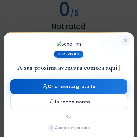
0
/5
Not rated
Com base em
0 review
Excelente
0
BEM-VINDO
Very Good
0
A sua proxima aventura comeca aqui.
Média
0
Ruim
0
Criar conta gratuita
Terrível
0
Ja tenho conta
Sem Avaliações
OU
Quero ser parceiro
You must
log in
to write review