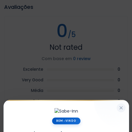
Avaliações
0
/5
Not rated
Com base em
0 review
Excelente
0
Very Good
0
Média
0
Ruim
0
Terrível
0
BEM-VINDO
Sem Avaliações