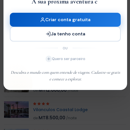
A sua proxi
|
You must
log in
to write review
Criar conta gratuita
Ja tenho conta
Customer 01
Member Since Jan 2026
OU
Quero ser parceiro
HOTEL RELACIONADO
Descubra o mundo com quem entende de viagens. Cadastre-se gratis
e comece a explorar.
Hotel do Bazaruto
MT12.000,00
de
/noite
Vilanculos Coastal Lodge
MT8.500,00
de
/noite