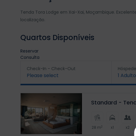
Tenda Tora Lodge em Xai-Xai, Moçambique. Excelente
localização.
Quartos Disponíveis
Reservar
Consulta
Check-In - Check-Out
Hóspede
Please select
1
Adulto
Standard - Ten
2
28 m
x1
x2