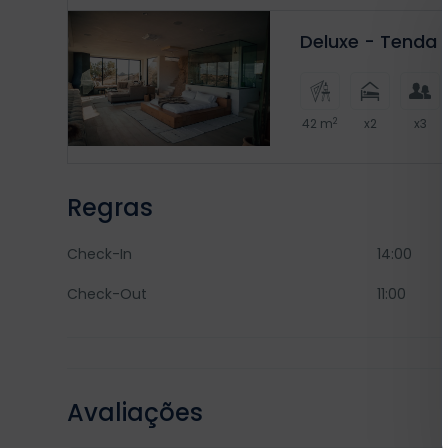
Deluxe - Tenda 
2
42 m
x2
x3
Regras
Check-In
14:00
Check-Out
11:00
Avaliações