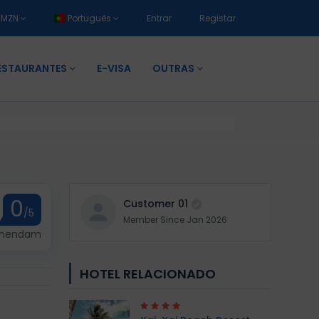
MZN
Português
Entrar
Registar
ESTAURANTES
E-VISA
OUTRAS
0
Customer 01
/5
Member Since Jan 2026
omendam
HOTEL RELACIONADO