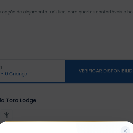
 opção de alojamento turístico, com quartos confortáveis e b
s
VERIFICAR DISPONIBILI
-
0
Criança
da Tora Lodge
x1