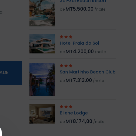
Xai-Xai Beach Resort
MT5.500,00
de
/noite
oa
Hotel Praia do Sol
MT4.200,00
de
/noite
DADE
San Martinho Beach Club
MT7.313,00
de
/noite
Bilene Lodge
MT8.174,00
de
/noite