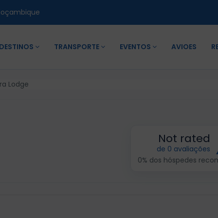
Moçambique
DESTINOS
TRANSPORTE
EVENTOS
AVIOES
R
ra Lodge
Not rated
de 0 avaliações
0% dos hóspedes rec