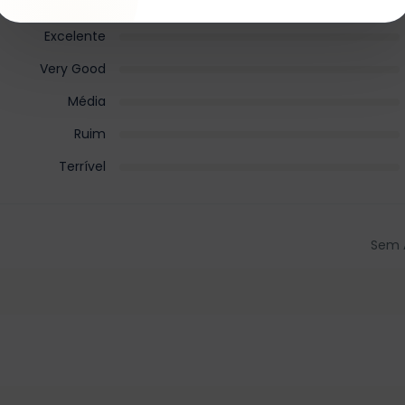
Excelente
Very Good
Média
Ruim
Terrível
Sem 