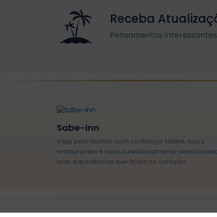
Receba Atualizaç
Pensamentos interessantes 
Sabe-Inn
Viaje pelo mundo com confiança. Hotéis, tours,
restaurantes e voos cuidadosamente selecionad
criar experiências que ficam no coração.