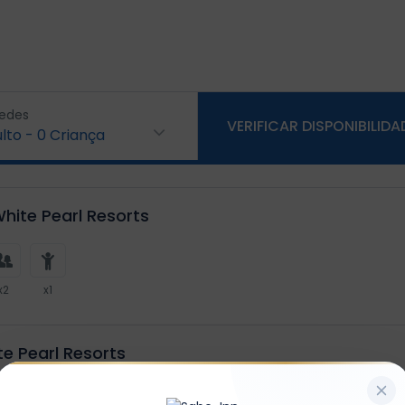
edes
VERIFICAR DISPONIBILIDA
lto
-
0
Criança
hite Pearl Resorts
x2
x1
te Pearl Resorts