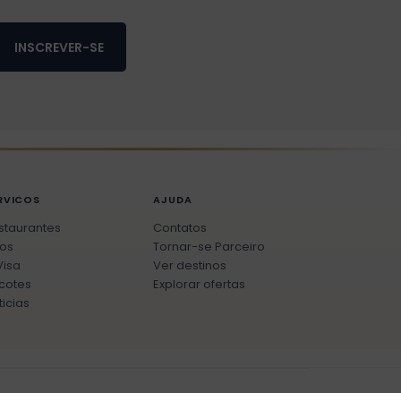
INSCREVER-SE
RVICOS
AJUDA
staurantes
Contatos
os
Tornar-se Parceiro
Visa
Ver destinos
cotes
Explorar ofertas
ticias