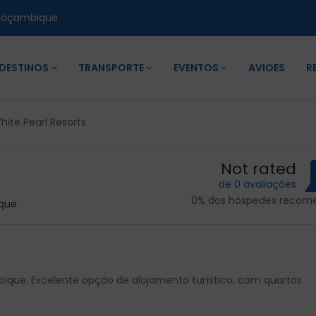
Moçambique
DESTINOS
TRANSPORTE
EVENTOS
AVIOES
R
hite Pearl Resorts
Not rated
de 0 avaliações
0% dos hóspedes reco
ique
ique. Excelente opção de alojamento turístico, com quartos