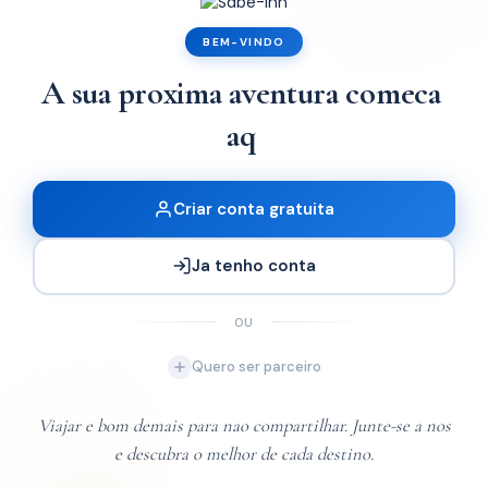
x3
x1
BEM-VINDO
A sua proxima aventura comeca
 Pearl Resorts
aqui.
x4
x2
Criar conta gratuita
Ja tenho conta
OU
Quero ser parceiro
Viajar e bom demais para nao compartilhar. Junte-se a nos
e descubra o melhor de cada destino.