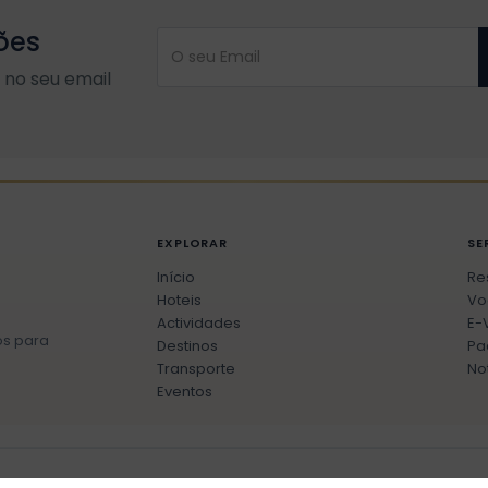
ões
no seu email
EXPLORAR
SE
Início
Re
Hoteis
Vo
Actividades
E-
os para
Destinos
Pa
Transporte
No
Eventos