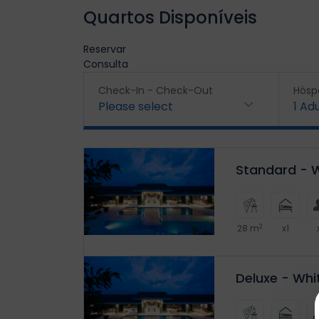
Quartos Disponíveis
Reservar
Consulta
Check-In - Check-Out
Hósp
Please select
1
Adu
Standard - W
2
28 m
x1
Deluxe - Whi