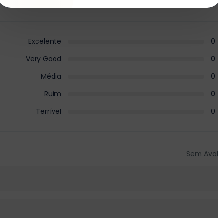
Excelente
0
Very Good
0
Média
0
Ruim
0
Terrível
0
Sem Aval