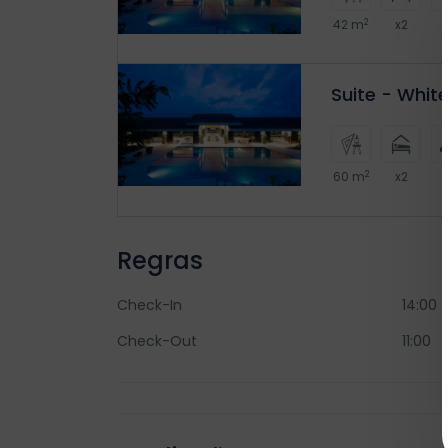
2
42 m
x2
Suite - White
2
60 m
x2
Regras
Check-In
14:00
Check-Out
11:00