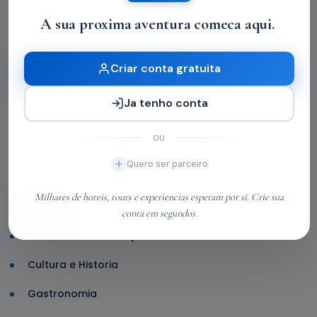
Veja onde estarão as unidades do
A sua proxima aventura comeca aqui.
Sine Móvel nesta quinta-feira
|
ECOTURISMO
Criar conta gratuita
Técnicas da semana no Liceu de
Ofícios Criativos vão do bordado em
Ja tenho conta
fotografia ao espantalho junino
OU
Categories
Quero ser parceiro
Aventura em Mocambique
Milhares de hoteis, tours e experiencias esperam por si. Crie sua
Ecoturismo
conta em segundos.
Praias de Mocambique
Cultura e Historia
Gastronomia