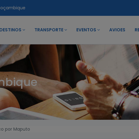
Moçambique
DESTINOS
TRANSPORTE
EVENTOS
AVIOES
R
mbique
co por Maputo