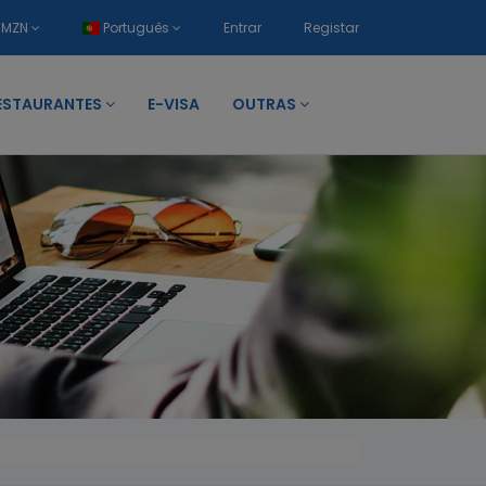
MZN
Português
Entrar
Registar
ESTAURANTES
E-VISA
OUTRAS