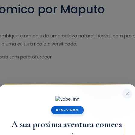
nomico por Maputo
mbique e um pais de uma beleza natural incrivel, com prai
 uma cultura rica e diversificada.
pais tem para oferecer.
BEM-VINDO
A sua proxima aventura comeca