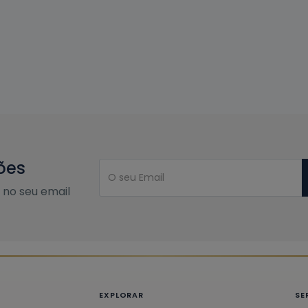
ões
no seu email
EXPLORAR
SE