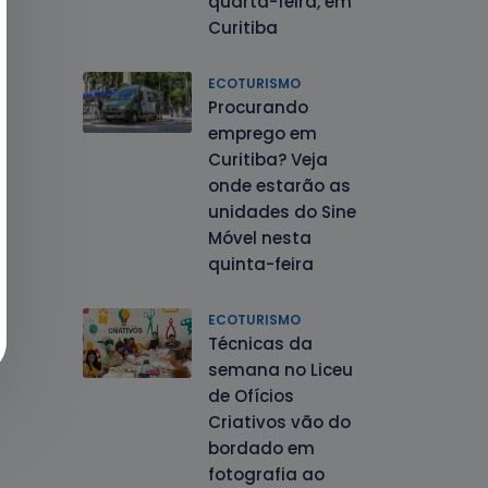
quarta-feira, em
Curitiba
ECOTURISMO
Procurando
emprego em
Curitiba? Veja
onde estarão as
unidades do Sine
Móvel nesta
quinta-feira
ECOTURISMO
Técnicas da
semana no Liceu
de Ofícios
Criativos vão do
bordado em
fotografia ao