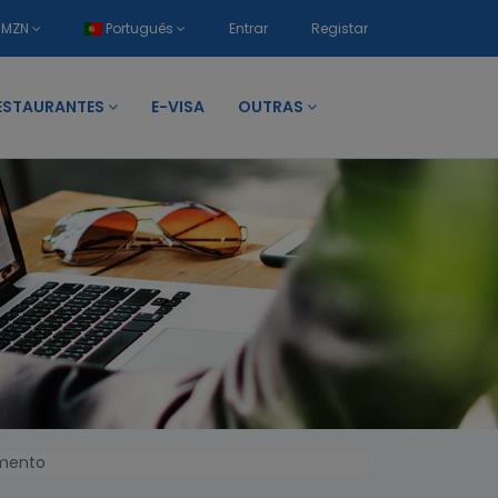
MZN
Português
Entrar
Registar
ESTAURANTES
E-VISA
OUTRAS
omento