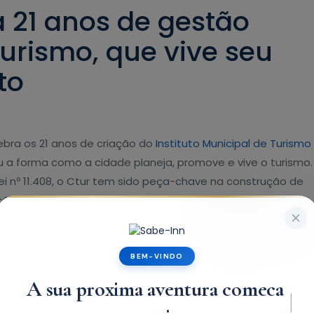
a 21 anos de gestão
turismo, que vive seu
to
ebra os 21 anos de criação do
Instituto Municipal de Turismo
u a forma como a cidade planeja, promove e vive o turismo.
Lei nº 11.408, o Ctur tem sido peça-chave na construção de
o, inovação e valorização de suas raízes culturais.
BEM-VINDO
|
A sua proxima aventura comeca