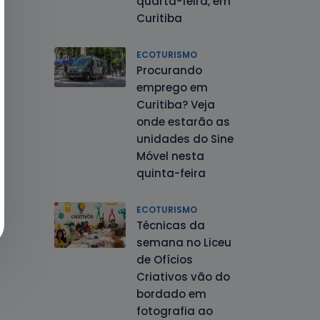
quarta-feira, em
Curitiba
ECOTURISMO
Procurando
emprego em
Curitiba? Veja
onde estarão as
unidades do Sine
Móvel nesta
quinta-feira
ECOTURISMO
Técnicas da
semana no Liceu
de Ofícios
Criativos vão do
bordado em
fotografia ao