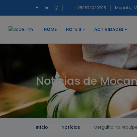
Maputo, 
+258873030705
HOME
HOTEIS
ACTIVIDADES
Noticias de Moca
Início
Notícias
Mergulho no Arquip