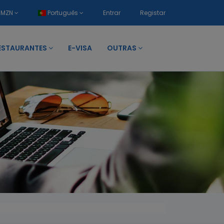
MZN
Português
Entrar
Registar
ESTAURANTES
E-VISA
OUTRAS