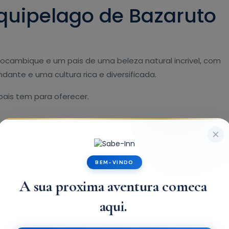
quipelago de Bazaruto
ocambique e um pais de uma beleza natural incrivel, com
dante e uma cultura rica e diversificada.
pais tem para oferecer.
BEM-VINDO
A sua proxima aventura comeca
aqui.