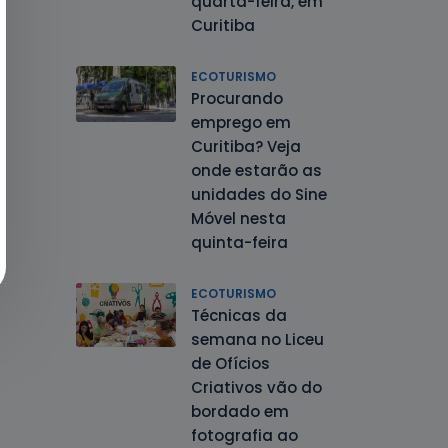
quarta-feira, em
Curitiba
ECOTURISMO
Procurando
emprego em
Curitiba? Veja
onde estarão as
unidades do Sine
Móvel nesta
quinta-feira
ECOTURISMO
Técnicas da
semana no Liceu
de Ofícios
Criativos vão do
bordado em
fotografia ao