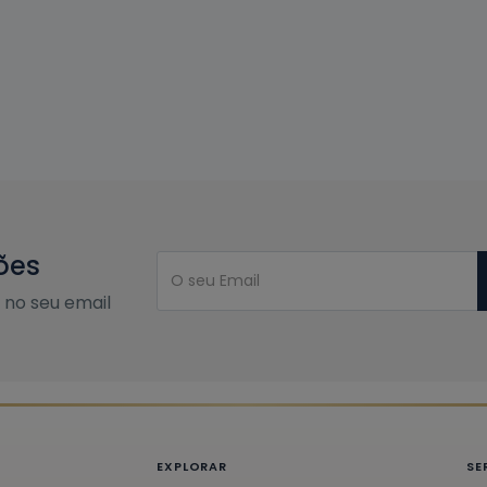
ões
no seu email
EXPLORAR
SE