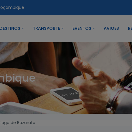
Moçambique
DESTINOS
TRANSPORTE
EVENTOS
AVIOES
R
mbique
elago de Bazaruto